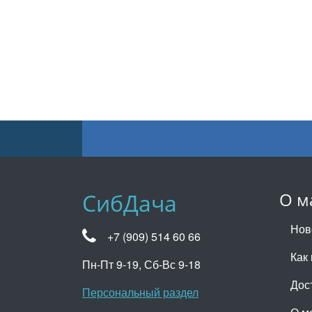
СибДача
О м
Нов
+7 (909) 514 60 66
Как 
Пн-Пт 9-19, Сб-Вс 9-18
Дос
Персональный раздел