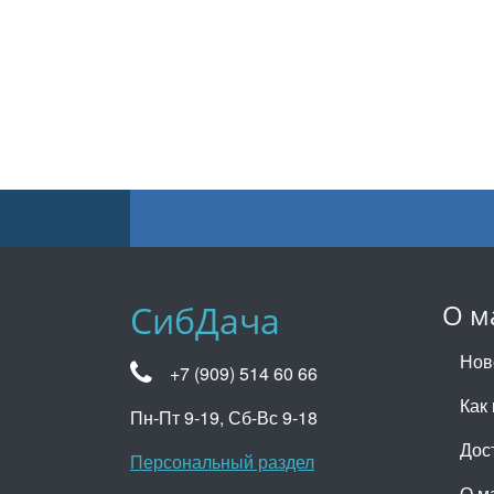
СибДача
О м
Нов
+7 (909) 514 60 66
Как 
Пн-Пт 9-19, Сб-Вс 9-18
Дос
Персональный раздел
О м