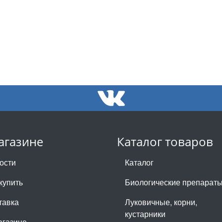
агазине
Каталог товаров
ости
Каталог
купить
Биологические препарат
тавка
Луковичные, корни,
кустарники
агазине