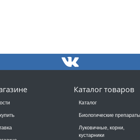
агазине
Каталог товаров
ости
Каталог
купить
Биологические препарат
тавка
Луковичные, корни,
кустарники
агазине