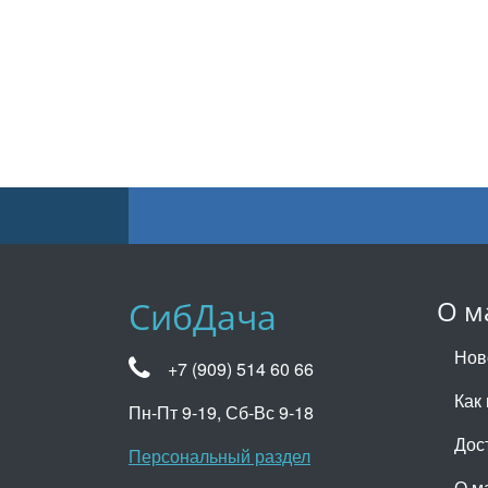
СибДача
О м
Нов
+7 (909) 514 60 66
Как 
Пн-Пт 9-19, Сб-Вс 9-18
Дос
Персональный раздел
О м