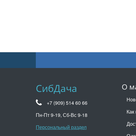
СибДача
О м
Нов
+7 (909) 514 60 66
Как 
Пн-Пт 9-19, Сб-Вс 9-18
Дос
Персональный раздел
О м