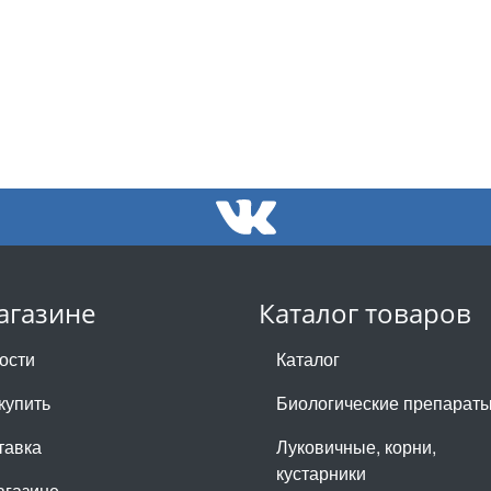
агазине
Каталог товаров
ости
Каталог
купить
Биологические препарат
тавка
Луковичные, корни,
кустарники
агазине