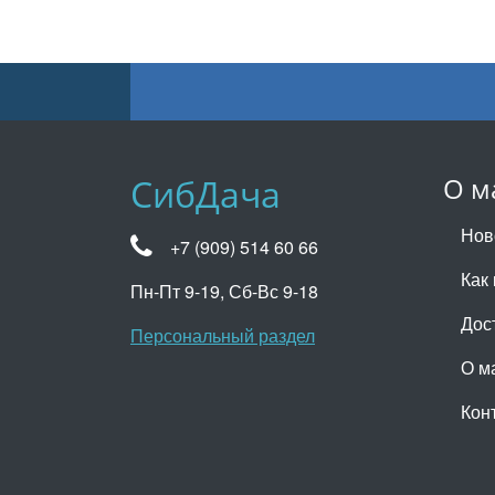
СибДача
О м
Нов
+7 (909) 514 60 66
Как 
Пн-Пт 9-19, Сб-Вс 9-18
Дос
Персональный раздел
О м
Кон