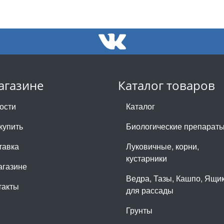
агазине
Каталог товаров
ости
Каталог
купить
Биологические препарат
тавка
Луковичные, корни,
кустарники
агазине
Ведра, Тазы, Кашпо, Ящи
такты
для рассады
Грунты