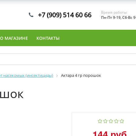
Время работы:
+7 (909) 514 60 66
Пн-Пт 9-19, Сб-Вс 9
О МАГАЗИНЕ
КОНТАКТЫ
от насекомых (инсектициды)
Актара 4 гр порошок
ошок
144 руб.