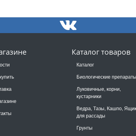
агазине
Каталог товаров
ости
Каталог
купить
Биологические препарат
тавка
Луковичные, корни,
кустарники
агазине
Ведра, Тазы, Кашпо, Ящи
такты
для рассады
Грунты