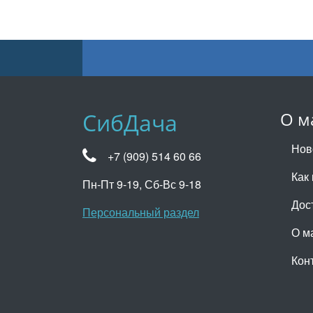
СибДача
О м
Нов
+7 (909) 514 60 66
Как 
Пн-Пт 9-19, Сб-Вс 9-18
Дос
Персональный раздел
О м
Кон