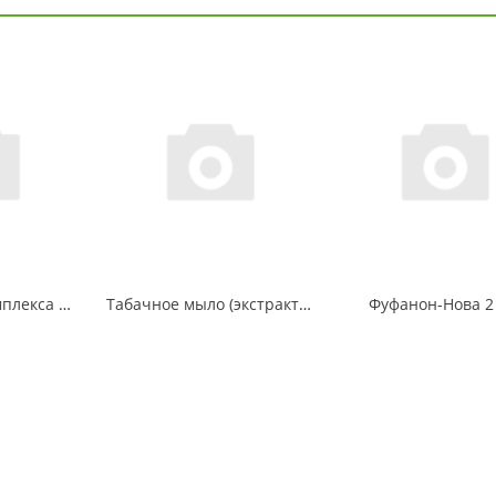
Террадокс от комплекса почвенных вредителей 200 гр
Табачное мыло (экстракт табака и пихты) 0,25 мл
Фуфанон-Нова 2