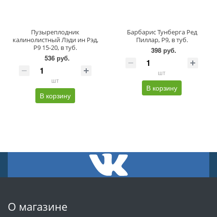
Пузыреплодник
Барбарис Тунберга Ред
калинолистный Лэди ин Рэд,
Пиллар, P9, в туб.
P9 15-20, в туб.
398 руб.
536 руб.
шт
шт
В корзину
В корзину
О магазине