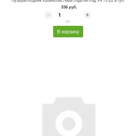
Пузыреплодник калинолистный Лэди ин Рэд, P9 15-20, в туб.
536 руб.
шт
В корзину