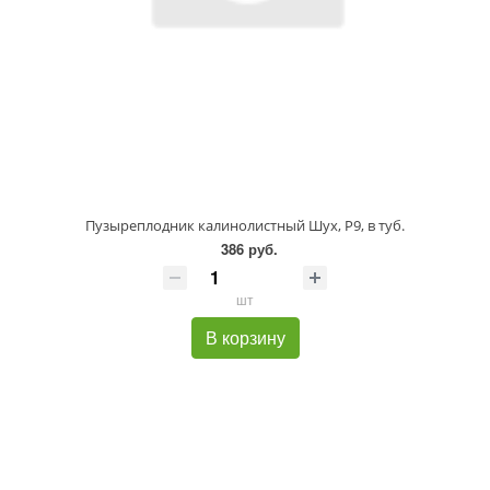
Пузыреплодник калинолистный Шух, P9, в туб.
386 руб.
шт
В корзину