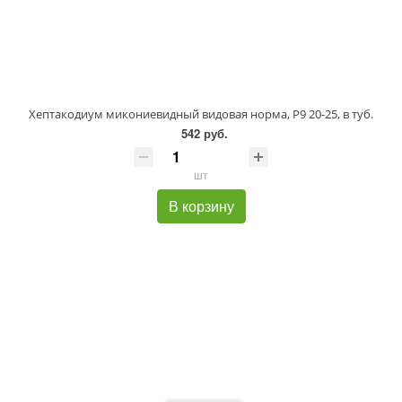
Хептакодиум микониевидный видовая норма, P9 20-25, в туб.
542 руб.
шт
В корзину