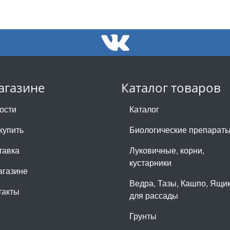
агазине
Каталог товаров
ости
Каталог
купить
Биологические препарат
тавка
Луковичные, корни,
кустарники
агазине
Ведра, Тазы, Кашпо, Ящи
такты
для рассады
Грунты