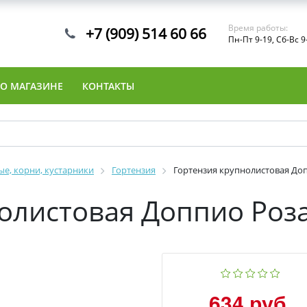
Время работы:
+7 (909) 514 60 66
Пн-Пт 9-19, Сб-Вс 9
О МАГАЗИНЕ
КОНТАКТЫ
е, корни, кустарники
Гортензия
Гортензия крупнолистовая Доп
олистовая Доппио Роза
634 руб.