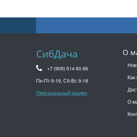
СибДача
О м
Нов
+7 (909) 514 60 66
Как 
Пн-Пт 9-19, Сб-Вс 9-18
Дос
Персональный раздел
О м
Кон