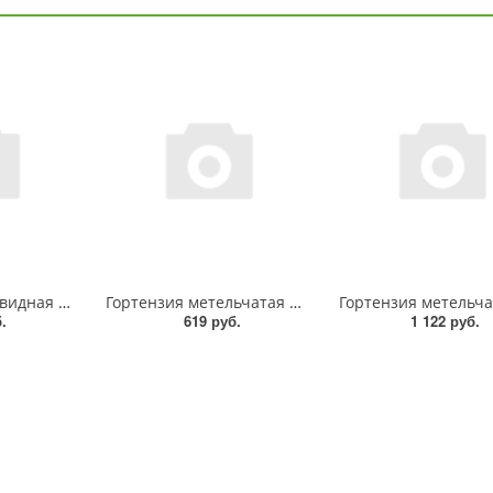
Гортензия древовидная Кандибелле Баблгам, P12, +бирка
Гортензия метельчатая Вимс Ред, P9, в туб.
.
619 руб.
1 122 руб.