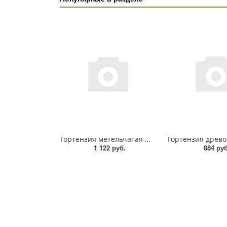
Гортензия метельчатая Мэджикал Везувио, ОКС, 8/+ Br, +бирка
1 122 руб.
884 руб