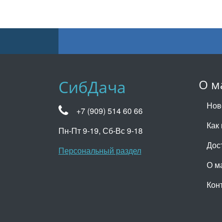
СибДача
О м
Нов
+7 (909) 514 60 66
Как 
Пн-Пт 9-19, Сб-Вс 9-18
Дос
Персональный раздел
О м
Кон