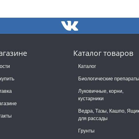
агазине
Каталог товаров
ости
Каталог
купить
Биологические препарат
тавка
Луковичные, корни,
кустарники
агазине
Ведра, Тазы, Кашпо, Ящи
такты
для рассады
Грунты