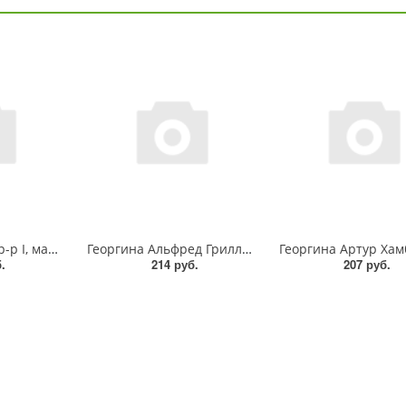
Георгина Акита, р-р I, макси декор., - 1шт
Георгина Альфред Грилль, р-р I, кактус., - 1шт
.
214 руб.
207 руб.