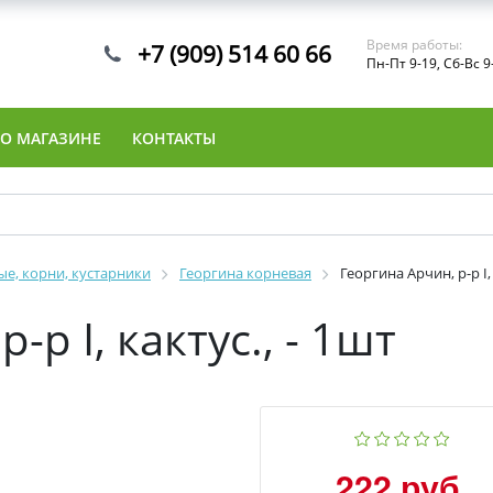
Время работы:
+7 (909) 514 60 66
Пн-Пт 9-19, Сб-Вс 9
О МАГАЗИНЕ
КОНТАКТЫ
е, корни, кустарники
Георгина корневая
Георгина Арчин, р-р I, 
-р I, кактус., - 1шт
222 руб.