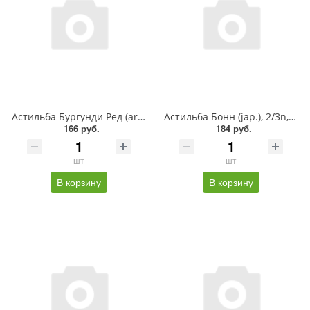
Астильба Бургунди Ред (arend.), 2/3n, БигПак (х25)
Астильба Бонн (jap.), 2/3n, - 2шт
166 руб.
184 руб.
шт
шт
В корзину
В корзину