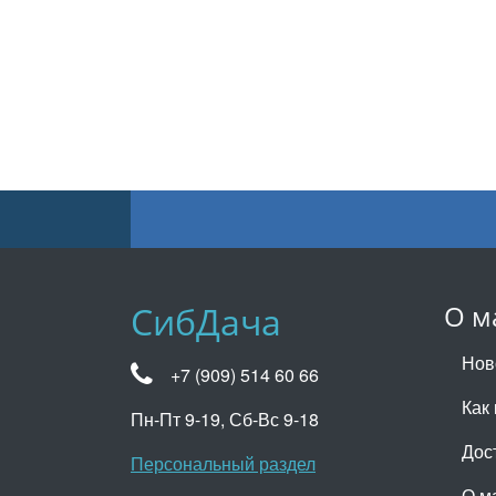
СибДача
О м
Нов
+7 (909) 514 60 66
Как 
Пн-Пт 9-19, Сб-Вс 9-18
Дос
Персональный раздел
О м