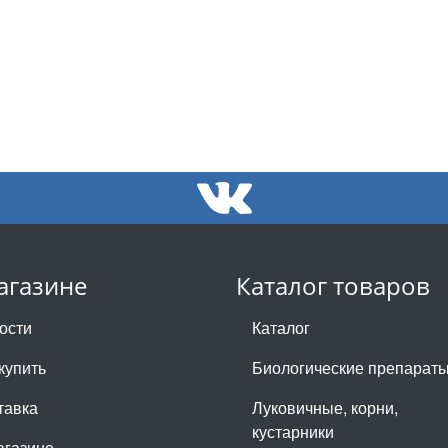
агазине
Каталог товаров
ости
Каталог
купить
Биологические препарат
тавка
Луковичные, корни,
кустарники
агазине