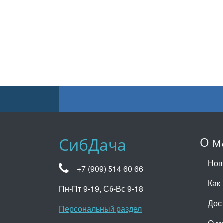
СибДача
О м
Нов
+7 (909) 514 60 66
Как 
Пн-Пт 9-19, Сб-Вс 9-18
Дос
Персональный раздел
О м