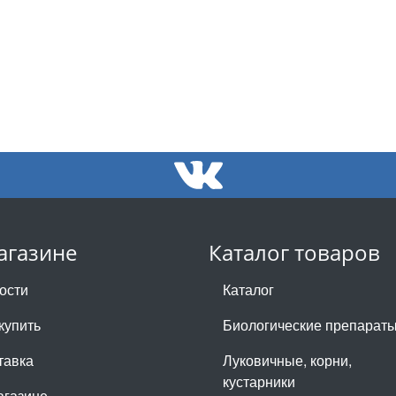
агазине
Каталог товаров
ости
Каталог
купить
Биологические препарат
тавка
Луковичные, корни,
кустарники
агазине